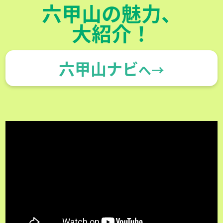
六甲山の魅力、
大紹介！
六甲山ナビ
へ→