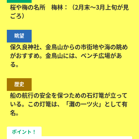
桜や梅の名所 梅林：（2月末～3月上旬が見
ごろ）
眺望
保久良神社、金鳥山からの市街地や海の眺め
がおすすめ。金鳥山には、ベンチ広場があ
る。
歴史
船の航行の安全を保つための石灯篭が立って
いる。この灯篭は、「灘の一ツ火」として有
名。
ポイント！