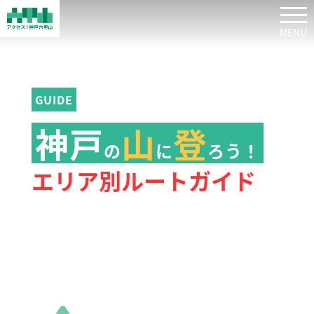
tog
GUIDE
神戸
山
登
の
に
ろう！
エリア別ルートガイド