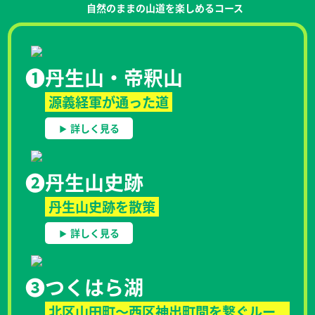
自然のままの山道を楽しめるコース
❶
丹生山・帝釈山
源義経軍が通った道
詳しく見る
❷
丹生山史跡
丹生山史跡を散策
詳しく見る
❸
つくはら湖
北区山田町～西区神出町間を繋ぐルー