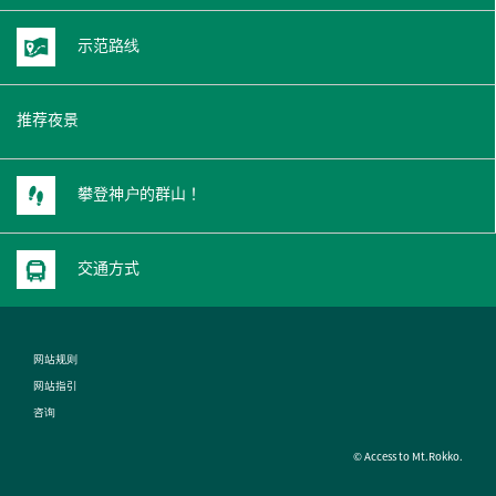
示范路线
推荐夜景
攀登神户的群山！
交通方式
网站规则
网站指引
咨询
© Access to Mt.Rokko.