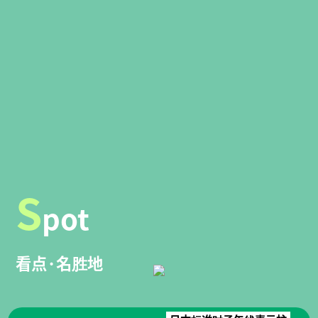
S
pot
看点·名胜地