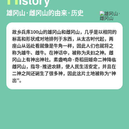
雄冈山·雌冈山的由来·历史
故乡兵库100山的雄冈山和雌冈山，几乎是以相同的
标高和形状成对地排列于东西，从太古时代起，两
座山从远处看就像是牛角一样，因此人们也就将之
称为雄牛、雌牛。在神话中，被称为夫妇之神。雌
冈山上有神出神社。素盏鸣命·奇稻田姬命二神降临
雌冈山，指导·推进农耕，使人民生活安定，并且在
二神之间还诞生了很多神，因此这片土地被称为“神
出”。