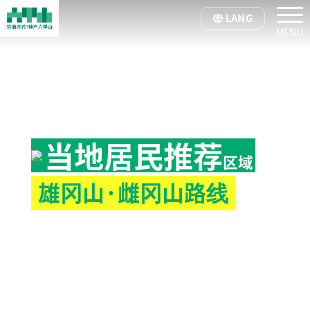
tog
LANG
当地居民推荐
区域
雄冈山·雌冈山路线