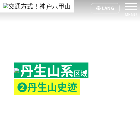
tog
LANG
丹生山系
区域
❷丹生山史迹