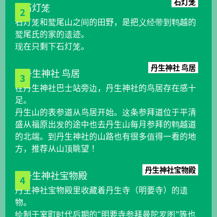
石灯笼
2
石灯笼和鹫尾山之间的田野，是把义经带到鹎越的
鹫尾氏的家的遗迹。
现在只剩下石灯笼。
丹生神社 鸟居
3
在丹生神社巴士站旁边，丹生神社的鸟居存在感十
足。
丹生山的表参道从鸟居开始。这条参拜道位于平清
盛从福原出发的途中也去丹生山每月参拜的鹎越道
的北端。到丹生神社的山路也有很多值得一看的地
方，推荐从山顶眺望！
丹生神社宝物殿
4
丹生神社宝物殿里收藏着丹生寺（明要寺）的遗
物。
绘制于室町时代后期的“明要寺参拜曼陀罗图”等也