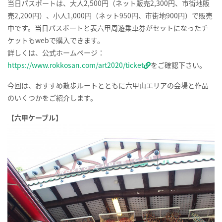
当日パスポートは、大人
2,500
円（ネット販売
2,300
円、市街地販
売
2,200
円）、小人
1,000
円（ネット
950
円、市街地
900
円）で販売
中です。当日パスポートと表六甲周遊乗車券がセットになったチ
ケットも
web
で購入できます。
詳しくは、公式ホームページ：
https://www.rokkosan.com/art2020/ticket
をご確認下さい。
今回は、おすすめ散歩ルートとともに六甲山エリアの会場と作品
のいくつかをご紹介します。
【六甲ケーブル】