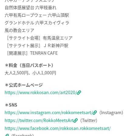
自然体感展望台 六甲枝垂れ
六甲有馬ロープウェー 六甲山頂駅
グランドホテル 六甲スカイヴィラ
風の教会エリア
［サテライト会場］有馬温泉エリア
［サテライト展示］ＪＲ新神戸駅
［関連展示］
TENRAN CAFE
＊料金（当日パスポート）
大人
2,500
円、小人
1,000
円
＊公式ホームページ
https://www.rokkosan.com/art2020/
＊
SNS
https://www.instagram.com/rokkomeetsart/
（
Instagram
）
https://twitter.com/RokkoMeetsArt
（
Twitter
）
https://www.facebook.com/rokkosan.rokkomeetsart/
（
Facebook
）