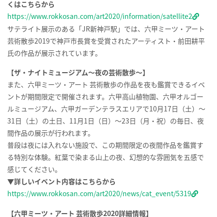
くはこちらから
https://www.rokkosan.com/art2020/information/satellite2
サテライト展示のある「
JR
新神戸駅」では、六甲ミーツ・アート
芸術散歩
2019
で神戸市長賞を受賞されたアーティスト・前田耕平
氏の作品が展示されています。
【ザ・ナイトミュージアム～夜の芸術散歩～】
また、六甲ミーツ・アート 芸術散歩の作品を夜も鑑賞できるイベ
ントが期間限定で開催されます。六
甲
高山植物園、六甲オルゴー
ルミュージアム、六甲ガーデンテラスエリアで
10
月
17
日（土）～
31
日（土）の土日、
11
月
1
日（日）～
23
日（月・祝）の毎日、夜
間作品の展示が行われます。
普段は夜には入れない施設で、この期間限定の夜間作品を鑑賞す
る特別な体験。紅葉で染まる山上の夜、幻想的な雰囲気を五感で
感じてください。
▼
詳しいイベント内容はこちらから
https://www.rokkosan.com/art2020/news/cat_event/5319
【六甲ミーツ・アート 芸術散歩
2020
詳細情報】