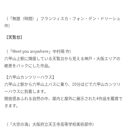
（「無題（時間）」フランツィスカ・フォン・デン・ドリーシュ
作）
【天覧台】
（「
Meet you anywhere
」中村萌
作）
六甲山上駅に隣接している天覧台から見える神戸・大阪エリアの
絶景をバックにした作品。
【六甲山カンツリーハウス】
六甲山上駅から六甲山上バスに乗り、
10
分ほどで六甲山カンツリ
ーハウスに到着します。
開放感あふれる自然の中、屋内と屋外に展示された
4
作品を鑑賞で
きます。
（「大空の海」大阪府立天王寺高等学校美術部作）