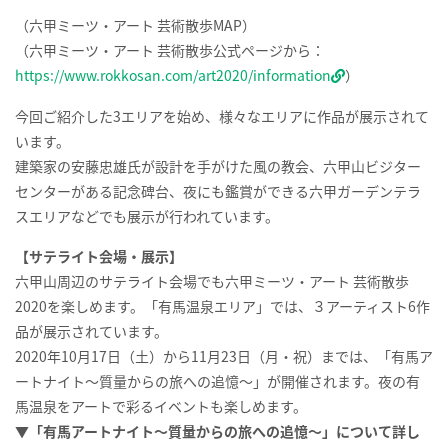
（六甲ミーツ・アート 芸術散歩
MAP
）
（六甲ミーツ・アート
芸術散歩公式ページから：
https://www.rokkosan.com/art2020/information
）
今回ご紹介した
3
エリアを始め、様々なエリアに作品が展示されて
います。
建築家の安藤忠雄氏が設計を手がけた風の教会、六甲山ビジター
センターがある記念碑台、夜にも鑑賞ができる六甲ガーデンテラ
スエリアなどでも展示が行われています。
【サテライト会場・展示】
六甲山周辺のサテライト会場でも六甲ミーツ・アート 芸術散歩
2020
を楽しめます。「有馬温泉エリア」では、３アーティスト
6
作
品が展示されています。
2020
年
10
月
17
日（土）から
11
月
23
日（月・祝）までは、「有馬ア
ートナイト～質量からの旅への追憶～」が開催されます。夜の有
馬温泉をアートで彩るイベントも楽しめます。
▼
「有馬アートナイト～質量からの旅への追憶～」について詳し