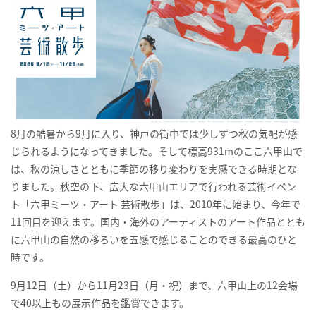
8
月の酷暑から
9
月に入り、神戸の街中では少しずつ秋の気配が感
じられるようになってきました。そして標高
931m
のここ六甲山で
は、秋の涼しさとともに季節の移り変わりを実感できる時期とな
りました。秋空の下、広大な六甲山エリアで行われる芸術イベン
ト「六甲ミーツ・アート 芸術散歩」は、
2010
年に始まり、今年で
11
回目を迎えます。国内・海外のアーティストのアート作品ととも
に六甲山の自然の移ろいを五感で感じることのできる最高のひと
時です。
9
月
12
日（土）から
11
月
23
日（月・祝）まで、六甲山上の
12
会場
で
40
以上もの展示作品を鑑賞できます。