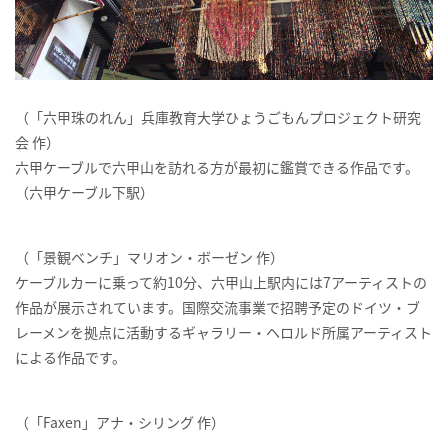
（「六甲珠のれん」兵庫教育大学ひょうごもんプロジェクト研究
会 作）
六甲ケーブルで六甲山を訪れる方が最初に鑑賞できる作品です。
（六甲ケーブル下駅）
（「景観ベンチ」マリオン・ボーゼン 作）
ケーブルカーに乗って約
10
分、六甲山上駅内には
7
アーティストの
作品が展示されています。国際交流事業で招聘予定のドイツ・ブ
レーメンを拠点に活動するギャラリー・ヘロルド所属アーティスト
による作品です。
（「
Faxen
」アナ・シリング 作）