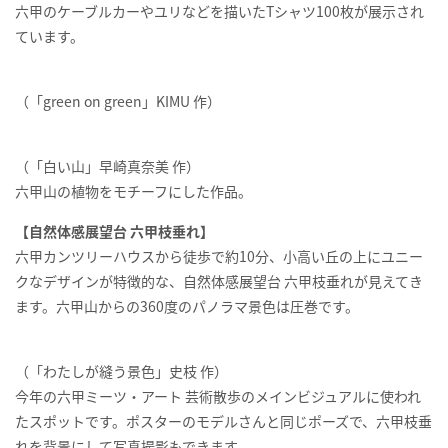
六甲のケーブルカーやユリなどを描いた
T
シャツ
100
枚が展示され
ています。
（「
green on green
」
KIMU
作）
（「白い山」早崎真奈美 作）
六甲山の植物をモチーフにした作品。
【自然体感展望台 六甲枝垂れ】
六甲カンツリーハウスから徒歩で約
10
分、小高い丘の上にユニー
クなデザインが特徴的な、自然体感展望台 六甲枝垂れが見えてき
ます。六甲山からの
360
度のパノラマ景色は圧巻です。
（「わたしが縫う景色」史枝 作）
今年の六甲ミーツ・アート 芸術散歩のメインビジュアルに使われ
たスポットです。ポスターのモデルさんと同じポーズで、六甲枝垂
れを背景にして写真撮影もできます。