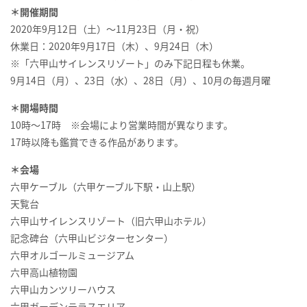
＊開催期間
2020
年
9
月
12
日（土）～
11
月
23
日（月・祝）
休業日：
2020
年
9
月
17
日（木）、
9
月
24
日（木）
※
「六甲山サイレンスリゾート」のみ下記日程も休業。
9
月
14
日（月）、
23
日（水）、
28
日（月）、
10
月の毎週月曜
＊開場時間
10
時～
17
時
※
会場により営業時間が異なります。
17
時以降も鑑賞できる作品があります。
＊会場
六甲ケーブル（六甲ケーブル下駅・山上駅）
天覧台
六甲山サイレンスリゾート（旧六甲山ホテル）
記念碑台（六甲山ビジターセンター）
六甲オルゴールミュージアム
六甲高山植物園
六甲山カンツリーハウス
六甲ガーデンテラスエリア