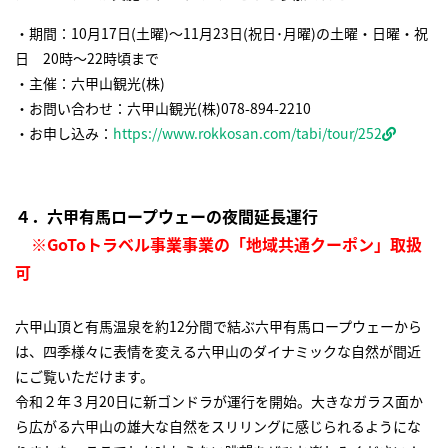
・期間：10月17日(土曜)～11月23日(祝日･月曜)の土曜・日曜・祝
日 20時～22時頃まで
・主催：六甲山観光(株)
・お問い合わせ：六甲山観光(株)078-894-2210
・お申し込み：
https://www.rokkosan.com/tabi/tour/252
４．六甲有馬ロープウェーの夜間延長運行
※GoToトラベル事業事業の「地域共通クーポン」取扱
可
六甲山頂と有馬温泉を約12分間で結ぶ六甲有馬ロープウェーから
は、四季様々に表情を変える六甲山のダイナミックな自然が間近
にご覧いただけます。
令和２年３月20日に新ゴンドラが運行を開始。大きなガラス面か
ら広がる六甲山の雄大な自然をスリリングに感じられるようにな