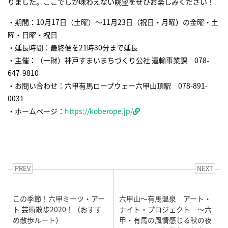
りました。ここでしか味わえない眺望をぜひお楽しみください！
・期間：10月17日（土曜）～11月23日（祝日・月曜）の金曜・土
曜・日曜・祝日
・延長時間：最終便を21時30分まで延長
・主催：（一財）神戸すまいまちづくり公社 運輸事業課 078-
647-9810
・お問い合わせ：六甲有馬ロープウェー六甲山頂駅 078-891-
0031
・ホームページ：
https://koberope.jp/
PREV
NEXT
この季節！六甲ミーツ・アー
六甲山～有馬温泉 アート・
ト 芸術散歩2020！（おすす
ナイト・プロジェクト ～六
め散歩ルート）
甲・有馬の風情感じる秋の夜