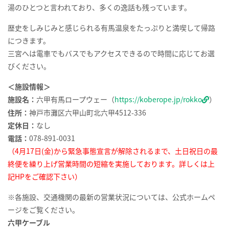
湯のひとつと言われており、多くの逸話も残っています。
歴史をしみじみと感じられる有馬温泉をたっぷりと満喫して帰路
につきます。
三宮へは電車でもバスでもアクセスできるので時間に応じてお選
びください。
＜施設情報＞
施設名：
六甲有馬ロープウェー（
https://koberope.jp/rokko
）
住所：
神戸市灘区六甲山町北六甲4512-336
定休日：
なし
電話：
078-891-0031
（4月17日(金)から緊急事態宣言が解除されるまで、土日祝日の最
終便を繰り上げ営業時間の短縮を実施しております。詳しくは上
記HPをご確認下さい）
※各施設、交通機関の最新の営業状況については、公式ホームペ
ージをご覧ください。
六甲ケーブル