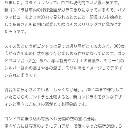
りました。スタイリッシュで、ロゴも現代的でいい雰囲気です。
新ゴンドラは車内のほぼ全面がガラス張りになっているので、パノ
ラマビューをより大迫力で見られるとのこと。駅長さんを始めと
して駅員さんも最初に試乗した際はそのスリリングさに驚かされ
たそうです。
スイス製という新ゴンドラは見ての通り窓がとても大きく、360度
広がる六甲山の自然を思う存分楽しめる作りになっています。ゴン
ドラは２台（2色）あり、赤は有馬や六甲山の紅葉を、もう一台の
シルバーは山の高さや谷の深さ、スリル感をイメージしてデザイ
ンされたそうです。
待合所に展示されている「しゃくなげ号」。2004年まで運行して
いたこちらのゴンドラと比較すると、新ゴンドラのモダンなデザ
インと際立った広さの窓がとても印象的です。
ゴンドラに乗り込み有馬へ12分間の空の旅に出発。
車内前方には写真のようにフロアが一段低くなった場所が設けら