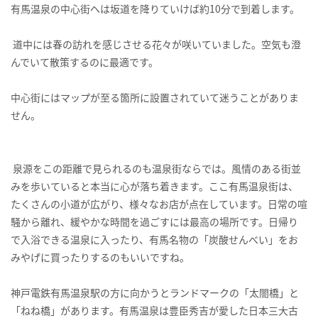
有馬温泉の中心街へは坂道を降りていけば約10分で到着します。
道中には春の訪れを感じさせる花々が咲いていました。空気も澄
んでいて散策するのに最適です。
中心街にはマップが至る箇所に設置されていて迷うことがありま
せん。
泉源をこの距離で見られるのも温泉街ならでは。風情のある街並
みを歩いていると本当に心が落ち着きます。ここ有馬温泉街は、
たくさんの小道が広がり、様々なお店が点在しています。日常の喧
騒から離れ、緩やかな時間を過ごすには最高の場所です。日帰り
で入浴できる温泉に入ったり、有馬名物の「炭酸せんべい」をお
みやげに買ったりするのもいいですね。
神戸電鉄有馬温泉駅の方に向かうとランドマークの「太閤橋」と
「ねね橋」があります。有馬温泉は豊臣秀吉が愛した日本三大古