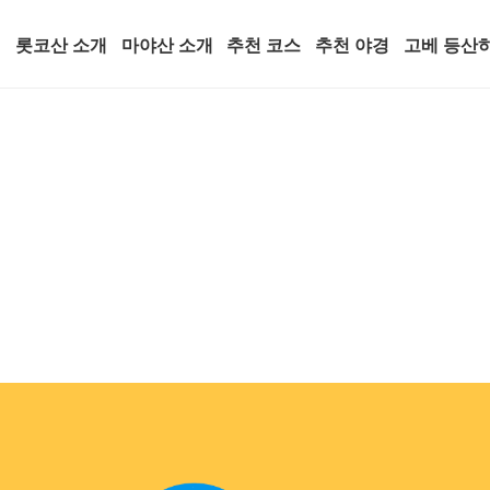
(current)
픽
롯코산 소개
마야산 소개
추천 코스
추천 야경
고베 등산
스