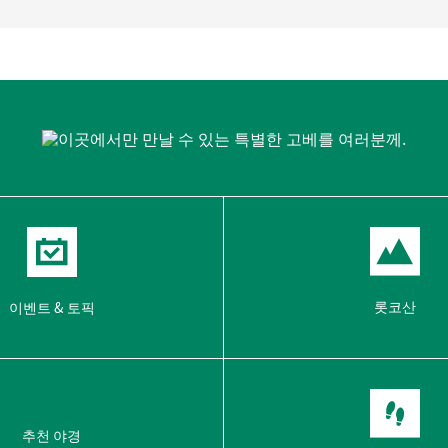
롯코산
이벤트 & 토픽
추천 야경