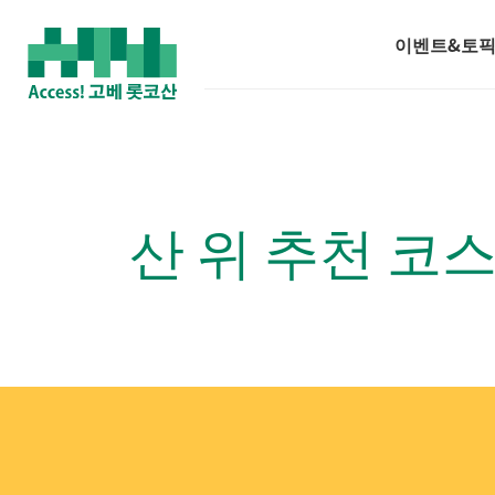
이벤트&토
산 위 추천 코