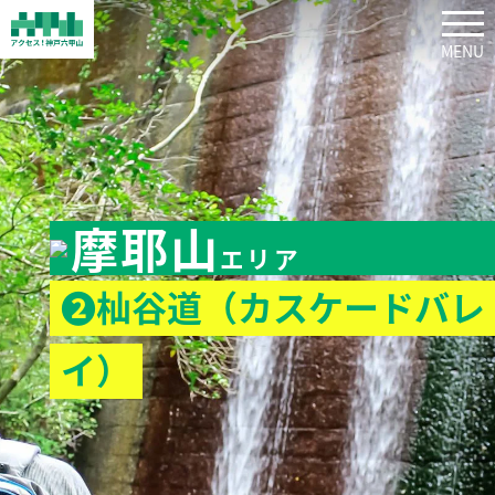
tog
摩耶山
エリア
❷杣谷道（カスケードバレ
イ）