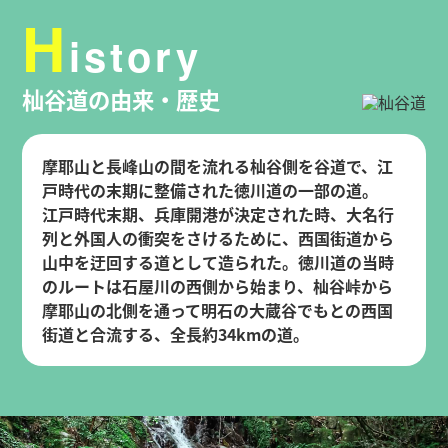
H
istory
杣谷道の由来・歴史
摩耶山と長峰山の間を流れる杣谷側を谷道で、江
戸時代の末期に整備された徳川道の一部の道。
江戸時代末期、兵庫開港が決定された時、大名行
列と外国人の衝突をさけるために、西国街道から
山中を迂回する道として造られた。徳川道の当時
のルートは石屋川の西側から始まり、杣谷峠から
摩耶山の北側を通って明石の大蔵谷でもとの西国
街道と合流する、全長約34kmの道。