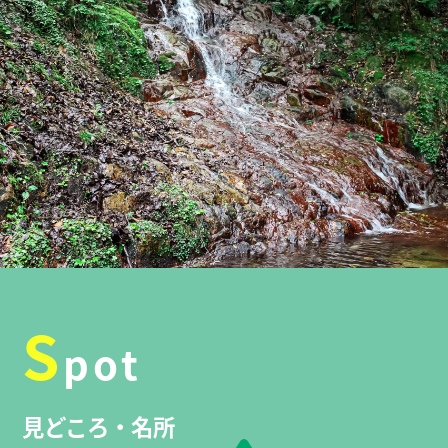
S
pot
見どころ・名所