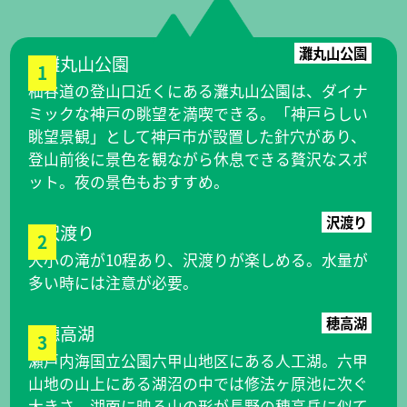
灘丸山公園
1
杣谷道の登山口近くにある灘丸山公園は、ダイナ
ミックな神戸の眺望を満喫できる。「神戸らしい
眺望景観」として神戸市が設置した針穴があり、
登山前後に景色を観ながら休息できる贅沢なスポ
ット。夜の景色もおすすめ。
沢渡り
2
大小の滝が10程あり、沢渡りが楽しめる。水量が
多い時には注意が必要。
穂高湖
3
瀬戸内海国立公園六甲山地区にある人工湖。六甲
山地の山上にある湖沼の中では修法ヶ原池に次ぐ
大きさ。湖面に映る山の形が長野の穂高岳に似て