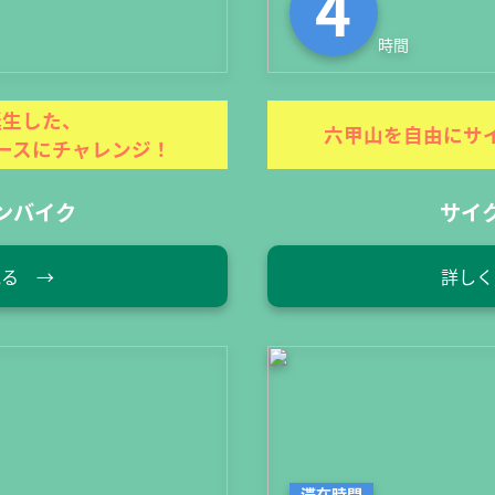
4
時間
誕生した、
六甲山を自由にサ
ースにチャレンジ！
ンバイク
サイ
見る →
詳しく
滞在時間