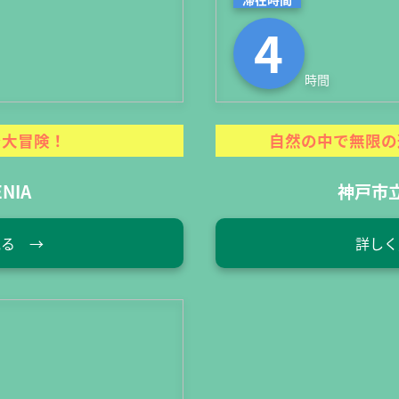
4
時間
で大冒険！
自然の中で無限の
NIA
神戸市
見る →
詳しく