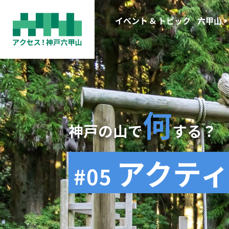
(current)
イベント & トピック
六甲山
何
神戸の山で
する？
アクテ
#05