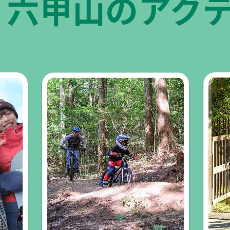
六甲山の
アク