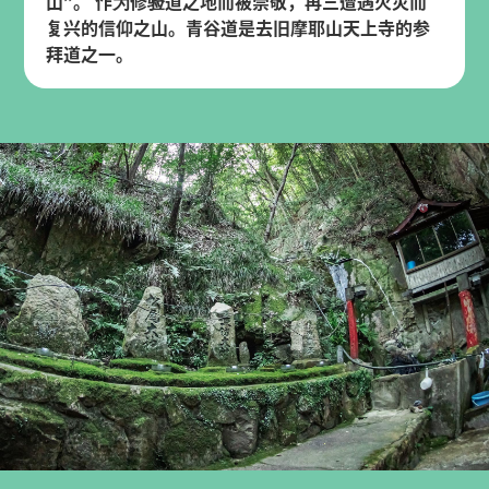
山”。 作为修验道之地而被崇敬，再三遭遇火灾而
复兴的信仰之山。青谷道是去旧摩耶山天上寺的参
拜道之一。