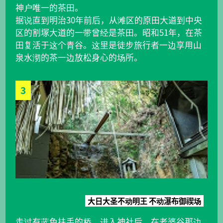
神户唯一的茶田。
据说直到明治30年前后，从滩区的原田大道到中央
区的割塚大道的一带曾经是茶田。昭和51年，在茶
田复活于这个青谷。这里是徒步旅行者一边享用山
泉水沏的茶一边放松身心的场所。
3
大日大圣不动明王 不动瀑布御禊场
走过有蓝色扶手的桥，进入神社后，在老婆谷那边