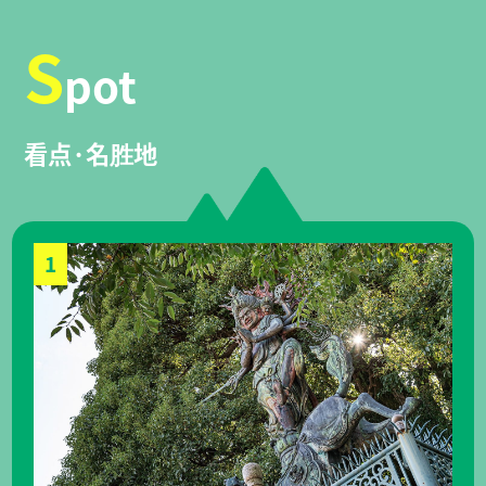
S
pot
看点·名胜地
1