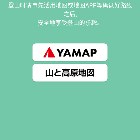
说“摩耶山”这个名字由来于此。
象征着天空仙乡的枯山水庭园野非常值得一看，摩
耶夫人堂的前面是象征着摩耶夫人升天的忉利天的
世界和天上界“摩耶创生之庭”。
在正殿的前面，可以欣赏到以法道仙人从天竺渡来
开创摩耶山为主题的“仙人来朝之庭”。
登山时请事先活用地图或地图APP等确认好路线
之后,
安全地享受登山的乐趣。