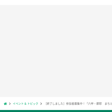
イベント & トピック
［終了しました］参加者募集中！「六甲・摩耶 まち