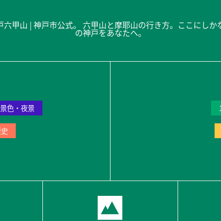
景色・夜景
歴史