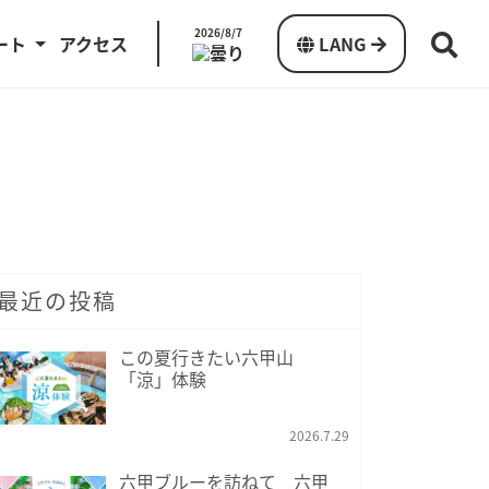
2026/8/7
ート
アクセス
LANG
最近の投稿
この夏行きたい六甲山
「涼」体験
2026.7.29
六甲ブルーを訪ねて 六甲