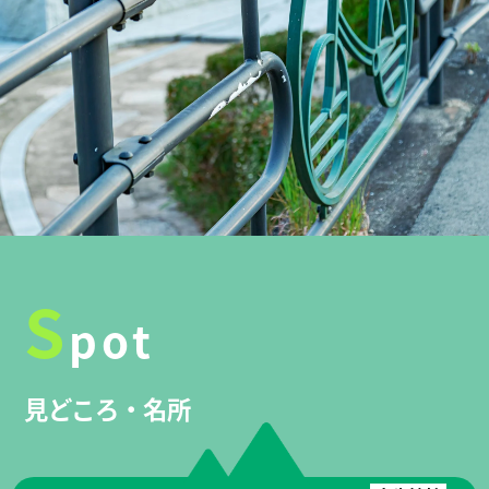
S
pot
見どころ・名所