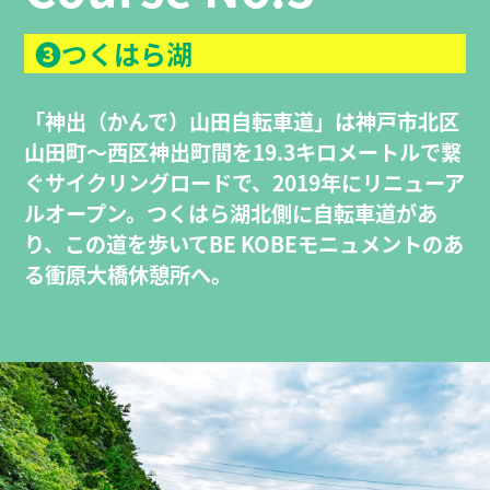
❸つくはら湖
「神出（かんで）山田自転車道」は神戸市北区
山田町～西区神出町間を19.3キロメートルで繋
ぐサイクリングロードで、2019年にリニューア
ルオープン。つくはら湖北側に自転車道があ
り、この道を歩いてBE KOBEモニュメントのあ
る衝原大橋休憩所へ。