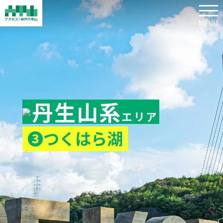
tog
丹生山系
エリア
❸つくはら湖