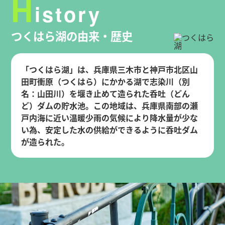
H
istory
つくはら湖の由来・歴史
「つくはら湖」は、兵庫県三木市と神戸市北区山
田町衝原（つくはら）にかかる湖で志染川（別
名：山田川）を堰き止めて造られた呑吐（どん
ど）ダムの貯水池。この地域は、兵庫県南部の瀬
戸内海に近い温暖少雨の気候により降水量が少な
い為、安定した水の供給ができるように呑吐ダム
が造られた。