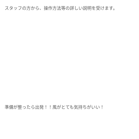
スタンプを完成させた人の中から抽選で10名様に「復刻版フィッ
シャーズグッズ詰め合わせ」があたります。
期間：4月3日（土）～5月31日（月）
※プレゼント内容は2月ごとに変わります。
【六甲山アスレチッククーポン】
楽しいアクティビティーが目白押しの【GREENIA】へお得なクー
ポンを利用して公共機関を利用して出かけてみませんか？
4月3日（土）より販売開始予定。
阪神電車・阪急電車で六甲山にアクセスされる方にお得な「六甲
アスレチッククーポン」は、各電車＋神戸市バス＋六甲ケーブル＋
六甲山上バスの乗車券に加え、GREENIAに入場できるチケットも
付いています。詳しくはこちらからご確認ください。
https://www.rokkosan.com/greenia/news/%E3%83%81%E3%8
2%B1%E3%83%83%E3%83%88/416/
【施設情報】
緊急事態宣言発出に伴う施設の営業について
六甲山アスレチックパーク GREENIA（グリーニア）