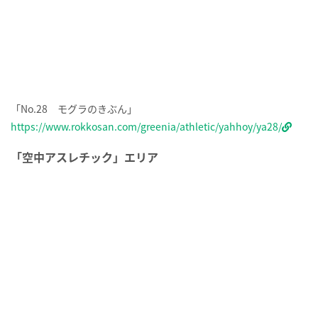
GREENIAには「空中アスレチック」もあり、２つのエリアに分か
れています。
専用ページはこちら↓
https://www.rokkosan.com/forest/
⑩「フォレストアドベンチャー mecya forest（メチャフォレス
ト）」
https://www.rokkosan.com/greenia/athletic/area/mecya_forest
/
自然の森をそのまま活かした非日常感を味わえます。地上2～15ｍ
の樹の上に設置された足場に落下防止の安全器具（ハーネス）を
装着して登り、丸太やロープ、ジップスライド等のアスレチックを
クリアしていきます。
⑪「ロングジップスライド zip slide（ジップ スライド） 」
https://www.rokkosan.com/greenia/athletic/area/zip_slide/
今回新設されたロングジップスライドは、全長200mを超えるスラ
イドを往復体験できる空中アスレチックです。六甲山の空気、開
放的な景色を堪能し、最高の爽快感を味わえます。