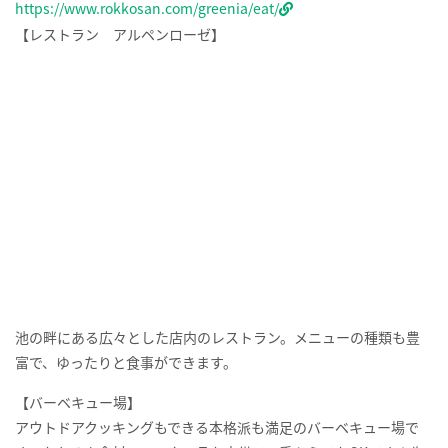
FORESTチケット（要ネット予約）
一律 2,000円
ZIPチケット
一律 1,000円
料金について詳しくはこちら↓
https://www.rokkosan.com/greenia/price/
PREV
NEXT
春休みは２つ無料キャンペー
掬星台へお越しの際は公共交
ンで是非有馬へ！ 家族で楽し
通機関をご利用ください
める有馬温泉エリアおススメ
スポット