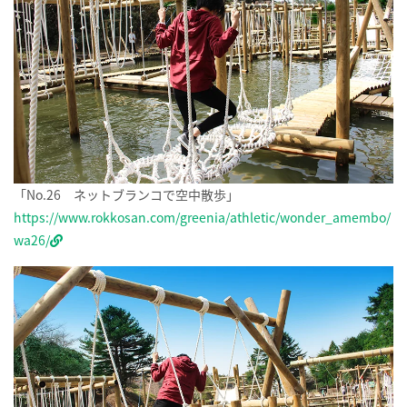
「No.26 ネットブランコで空中散歩」
https://www.rokkosan.com/greenia/athletic/wonder_amembo/
wa26/