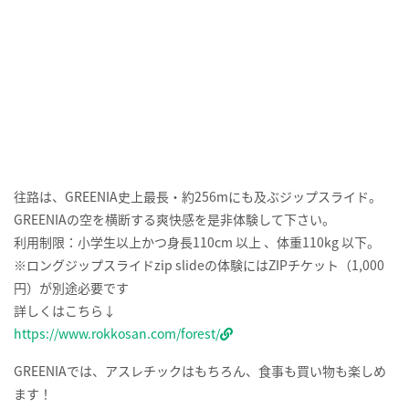
住所：〒657-0101 兵庫県神戸市灘区六甲山町北六甲4512－98
営業期間：2021年4月3日（土）～11月23日（火・祝）
※冬季は六甲山スノーパークとして営業。翌年は2022年3月19日
（土）よりオープン予定
営業時間：10：00～17：00（16：30最終受付）
休園日：木曜日
（ただし、4月29日（木・祝）、7月22日（木・祝）～8月26日
（木）の木曜日、9月23日（木・祝）は営業）営業時間について詳
しくはこちら↓
https://www.rokkosan.com/greenia/information/
利用料金：
GREENIAチケット
大人 3,000円
学割 2,500円
小学生 2,000円
未就学児 1,500円
〈追加料金〉