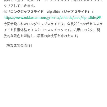
往路は、GREENIA史上最長・約256mにも及ぶジップスライド。
GREENIAの空を横断する爽快感を是非体験して下さい。
利用制限：小学生以上かつ身長110cm 以上 、体重110kg 以下。
※ロングジップスライドzip slideの体験にはZIPチケット（1,000
円）が別途必要です
詳しくはこちら↓
https://www.rokkosan.com/forest/
GREENIAでは、アスレチックはもちろん、食事も買い物も楽しめ
ます！
https://www.rokkosan.com/greenia/eat/
【レストラン アルペンローゼ】
池の畔にある広々とした店内のレストラン。メニューの種類も豊
富で、ゆったりと食事ができます。
【バーベキュー場】