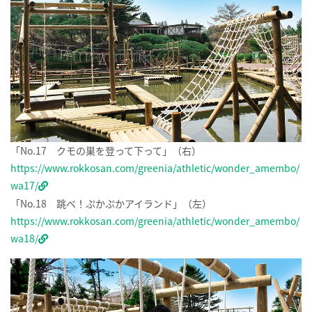
「No.17 クモの巣を登って下って」（右）
https://www.rokkosan.com/greenia/athletic/wonder_amembo/
wa17/
「No.18 跳べ！ぷかぷかアイランド」（左）
https://www.rokkosan.com/greenia/athletic/wonder_amembo/
wa18/