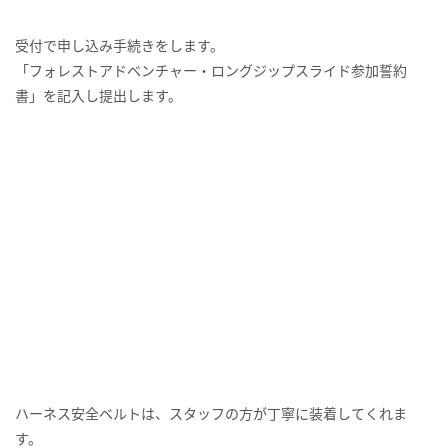
アウトドアクッキングもできる本格派も満足のバーベキュー場で
す。もちろん食材、レンタル品も完備で、手ぶらでもOKです！先
着順で当日受付も可能です。更に事前予約をするとお得！
【オフィシャルショップグリーニア】
オリジナルグッズや神戸らしさいっぱいの雑貨など、思い出のアイ
テムやお土産を探すのにピッタリのショップ。メインゲートを入
ってすぐ右手にある建物の1階です。フィッシャーズとGREENIAの
コラボグッズもたくさんありますので是非立ち寄ってみてくださ
い。
詳しくはこちら↓
https://www.rokkosan.com/greenia/shop/
【キャンペーン情報】
アスレチック制覇と一緒に楽しめる2つのキャンペーンが行われま
す。