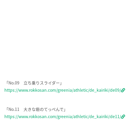
「No.09 立ち乗りスライダー」
https://www.rokkosan.com/greenia/athletic/de_kairiki/de09/
「No.11 大きな砦のてっぺんで」
https://www.rokkosan.com/greenia/athletic/de_kairiki/de11/