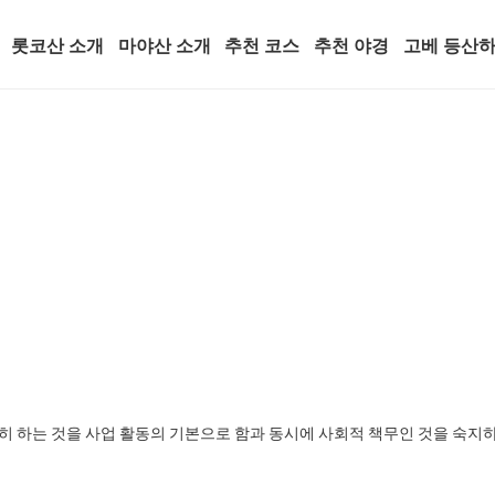
(current)
롯코산 소개
마야산 소개
추천 코스
추천 야경
고베 등산하
히 하는 것을 사업 활동의 기본으로 함과 동시에 사회적 책무인 것을 숙지