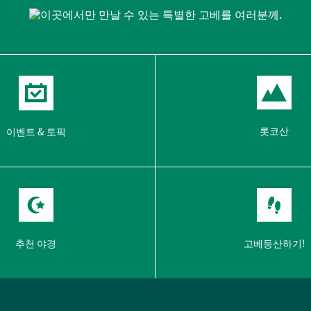
롯코산
이벤트 & 토픽
추천 야경
고베등산하기!