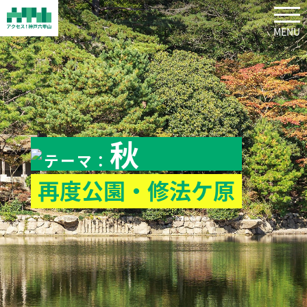
tog
秋
テーマ：
再度公園・修法ケ原