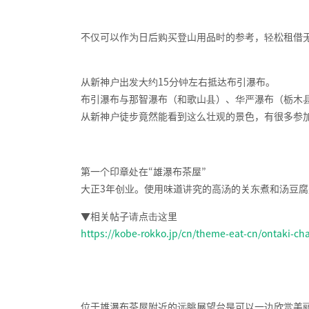
不仅可以作为日后购买登山用品时的参考，轻松租借
从新神户出发大约15分钟左右抵达布引瀑布。
布引瀑布与那智瀑布（和歌山县）、华严瀑布（栃木
从新神户徒步竟然能看到这么壮观的景色，有很多参
第一个印章处在“雄瀑布茶屋”
大正3年创业。使用味道讲究的高汤的关东煮和汤豆
▼相关帖子请点击这里
https://kobe-rokko.jp/cn/theme-eat-cn/ontaki-ch
位于雄瀑布茶屋附近的远眺展望台是可以一边欣赏美