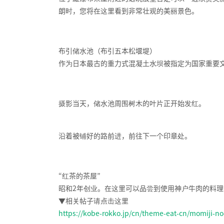
朗时，您将在这里看到非常壮观的美丽景色。
布引储水池（布引五本松堰堤）
作为日本最古的重力式混凝土水坝被指定为国家重要
摄影当天，储水池周围树木的叶片正开始发红。
沿着被铺好的路前进，前往下一个印章处。
“红茶的茶屋”
昭和2年创业。在这里可以品尝到使用神户牛肉的料
▼相关帖子请点击这里
https://kobe-rokko.jp/cn/theme-eat-cn/momiji-no