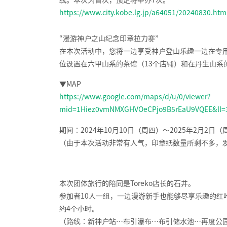
https://www.city.kobe.lg.jp/a64051/20240830.htm
“漫游神户之山纪念印章拉力赛”
在本次活动中，您将一边享受神户登山乐趣一边在专用
位设置在六甲山系的茶馆（13个店铺）和在丹生山系的山
▼MAP
https://www.google.com/maps/d/u/0/viewer?
mid=1Hiez0vmNMXGHVOeCPjo9B5rEaU9VQEE&ll=
期间：2024年10月10日（周四）～2025年2月2日（
（由于本次活动非常有人气，印章纸数量所剩不多，
本次团体旅行的陪同是Toreko店长的石井。
参加者10人一组，一边漫游新手也能够尽享乐趣的红
约4个小时。
（路线：新神户站…布引瀑布…布引储水池…再度公