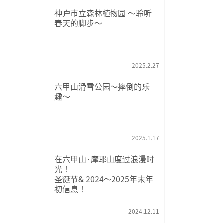
神户市立森林植物园 ～聆听
春天的脚步～
2025.2.27
六甲山滑雪公园～摔倒的乐
趣～
2025.1.17
在六甲山·摩耶山度过浪漫时
光！
圣诞节& 2024～2025年末年
初信息！
2024.12.11