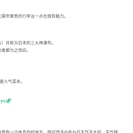
无需带累赘的行李这一点也很有魅力。
县）并称为日本的三大神瀑布。
加者都为之惊叹。
腐是人气菜单。
aya/
丽景色一边休息的好地方。很可惜活动举办日天气不太好，天气晴