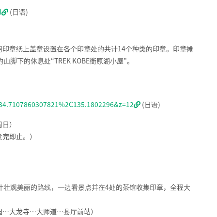
l
(日语)
印章纸上盖章设置在各个印章处的共计14个种类的印章。印章摊
脚下的休息处“TREK KOBE衝原湖小屋”。
34.7107860307821%2C135.1802296&z=12
(日语)
周日）
发完即止。）
叶壮观美丽的路线，一边看景点并在4处的茶馆收集印章，全程大
园…大龙寺…大师道…县厅前站）