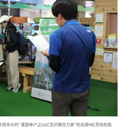
一环而举办的“漫游神户之山纪念印章拉力赛”的巡游4处茶馆的路