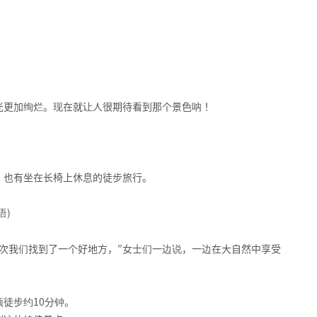
。
光更加绚烂。现在就让人很期待看到那个景色呐！
。
，也有坐在长椅上休息的徒步旅行。
语)
次我们找到了一个好地方，”女士们一边说，一边在大自然中享受
徒步约10分钟。