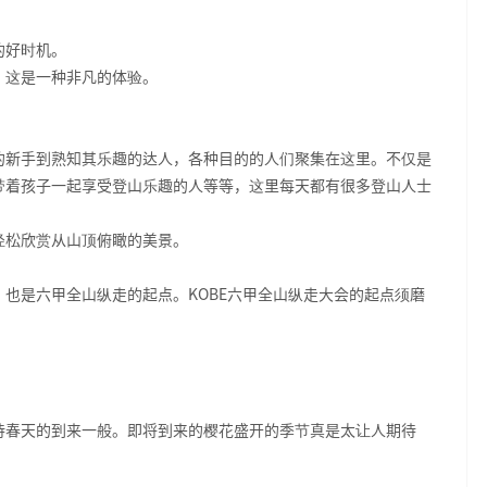
的好时机。
，这是一种非凡的体验。
的新手到熟知其乐趣的达人，各种目的的人们聚集在这里。不仅是
带着孩子一起享受登山乐趣的人等等，这里每天都有很多登山人士
轻松欣赏从山顶俯瞰的美景。
也是六甲全山纵走的起点。KOBE六甲全山纵走大会的起点须磨
待春天的到来一般。即将到来的樱花盛开的季节真是太让人期待