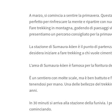
A marzo, si comincia a sentire la primavera. Questa
perfetto per rinfrescare la mente e ripartire con n
Fare trekking in montagna, godendo di paesaggi viva
presentiamo un percorso consigliato per la primav
La stazione di Sumaura-kōen è il punto di partenz
desidera iniziare a fare trekking a chi vuole cimen
L’area di Sumaura-kōen è famosa per la fioritura dei
È un sentiero con molte scale, ma è ben battuto e f
tenendosi per mano. Una delle bellezze del trekking
anni.
In 30 minuti si arriva alla stazione della funivia. I 
cominciando.