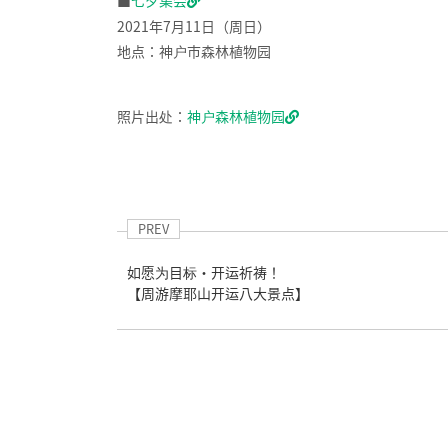
■
七夕集会
2021年7月11日（周日）
地点：神户市森林植物园
照片出处：
神户森林植物园
PREV
如愿为目标・开运祈祷！
【周游摩耶山开运八大景点】