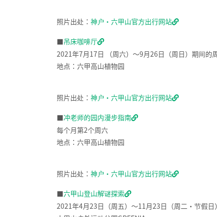
照片出处：
神户・六甲山官方出行网站
■
吊床咖啡厅
2021年7月17日 （周六）～9月26日（周日）期
地点：六甲高山植物园
照片出处：
神户・六甲山官方出行网站
■
冲老师的园内漫步指南
每个月第2个周六
地点：六甲高山植物园
照片出处：
神户・六甲山官方出行网站
■
六甲山登山解谜探索
2021年4月23日（周五）～11月23日（周二・节假日