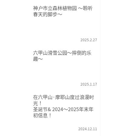
神户市立森林植物园 ～聆听
春天的脚步～
2025.2.27
六甲山滑雪公园～摔倒的乐
趣～
2025.1.17
在六甲山·摩耶山度过浪漫时
光！
圣诞节& 2024～2025年末年
初信息！
2024.12.11