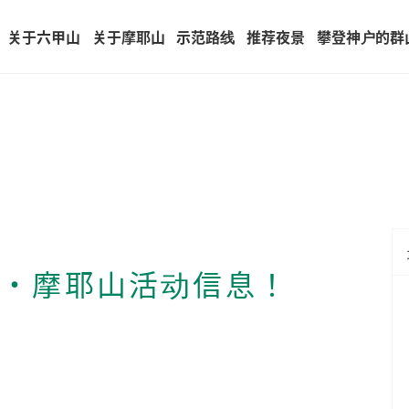
(current)
关于六甲山
关于摩耶山
示范路线
推荐夜景
攀登神户的群
山・摩耶山活动信息！