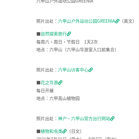
六甲山户外运动公园GREENIA
照片出处：
六甲山户外运动公园GREENIA
（英文）
■
自然探索旅行
每周六・周日・节假日 1天2次
地点：六甲山（六甲山导游室入口前集合）
照片出处：
六甲山访客中心
■
花之导游
每日开展
地点：六甲高山植物园
照片出处：
神户・六甲山官方出行网站
■
植物和虫类
（日文）