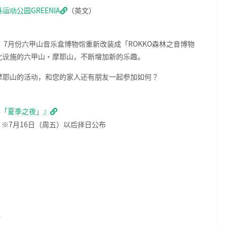
运动公园GREENIA
（英文）
了，7月份六甲山音乐盒博物馆重新改装成「ROKKO森林之音博物
化设施的六甲山・摩耶山，不断增加新的乐趣。
摩耶山的活动，和您的家人还有朋友一起参加如何？
季版本「夏季之夜」』
 ※7月16日（周五）以后择日公布
）