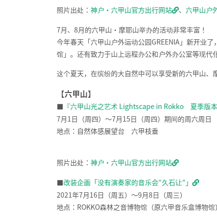
照片出处：
神户・六甲山官方出行网站
、
六甲山户外
7月、8月的六甲山・摩耶山举办的活动非常丰富！
今年春天「六甲山户外运动公园GREENIA」新开业
馆」。还有致力于山上远程办公和户外办公室等现代
这个夏天，在缤纷的大自然中可以享受新的六甲山、
【六甲山】
■
『六甲山光之艺术 Lightscape in Rokko 夏
7月1日（周四）～7月15日（周四）期间的周六周日
地点：自然体感展望台 六甲枝垂
照片出处：
神户・六甲山官方出行网站
■
改装企画「没有演奏家的音乐会“久石让”」
2021年7月16日（周五）～9月8日（周三）
地点：ROKKO森林之音博物馆（原六甲音乐盒博物馆